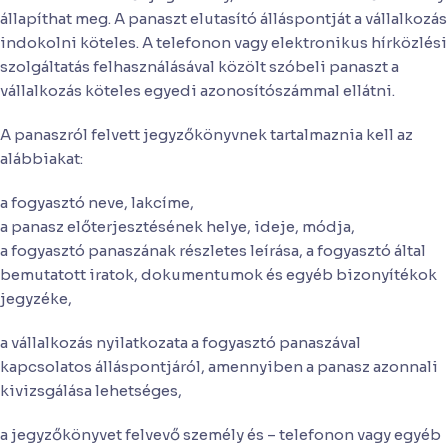
állapíthat meg. A panaszt elutasító álláspontját a vállalkozás
indokolni köteles. A telefonon vagy elektronikus hírközlési
szolgáltatás felhasználásával közölt szóbeli panaszt a
vállalkozás köteles egyedi azonosítószámmal ellátni.
A panaszról felvett jegyzőkönyvnek tartalmaznia kell az
alábbiakat:
a fogyasztó neve, lakcíme,
a panasz előterjesztésének helye, ideje, módja,
a fogyasztó panaszának részletes leírása, a fogyasztó által
bemutatott iratok, dokumentumok és egyéb bizonyítékok
jegyzéke,
a vállalkozás nyilatkozata a fogyasztó panaszával
kapcsolatos álláspontjáról, amennyiben a panasz azonnali
kivizsgálása lehetséges,
a jegyzőkönyvet felvevő személy és – telefonon vagy egyéb