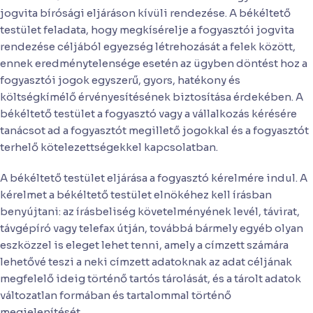
jogvita bírósági eljáráson kívüli rendezése. A békéltető
testület feladata, hogy megkísérelje a fogyasztói jogvita
rendezése céljából egyezség létrehozását a felek között,
ennek eredménytelensége esetén az ügyben döntést hoz a
fogyasztói jogok egyszerű, gyors, hatékony és
költségkímélő érvényesítésének biztosítása érdekében. A
békéltető testület a fogyasztó vagy a vállalkozás kérésére
tanácsot ad a fogyasztót megillető jogokkal és a fogyasztót
terhelő kötelezettségekkel kapcsolatban.
A békéltető testület eljárása a fogyasztó kérelmére indul. A
kérelmet a békéltető testület elnökéhez kell írásban
benyújtani: az írásbeliség követelményének levél, távirat,
távgépíró vagy telefax útján, továbbá bármely egyéb olyan
eszközzel is eleget lehet tenni, amely a címzett számára
lehetővé teszi a neki címzett adatoknak az adat céljának
megfelelő ideig történő tartós tárolását, és a tárolt adatok
változatlan formában és tartalommal történő
megjelenítését.