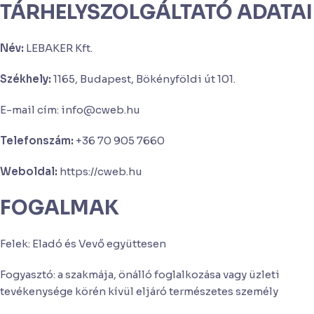
TÁRHELYSZOLGÁLTATÓ ADATAI
Név:
LEBAKER Kft.
Székhely:
1165, Budapest, Bökényföldi út 101.
E-mail cím: info@cweb.hu
Telefonszám:
+36 70 905 7660
Weboldal:
https://cweb.hu
FOGALMAK
Felek: Eladó és Vevő együttesen
Fogyasztó: a szakmája, önálló foglalkozása vagy üzleti
tevékenysége körén kívül eljáró természetes személy