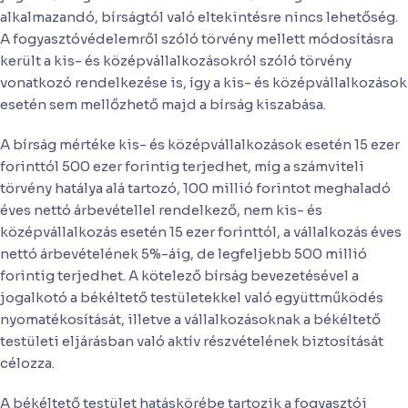
alkalmazandó, bírságtól való eltekintésre nincs lehetőség.
A fogyasztóvédelemről szóló törvény mellett módosításra
került a kis- és középvállalkozásokról szóló törvény
vonatkozó rendelkezése is, így a kis- és középvállalkozások
esetén sem mellőzhető majd a bírság kiszabása.
A bírság mértéke kis- és középvállalkozások esetén 15 ezer
forinttól 500 ezer forintig terjedhet, míg a számviteli
törvény hatálya alá tartozó, 100 millió forintot meghaladó
éves nettó árbevétellel rendelkező, nem kis- és
középvállalkozás esetén 15 ezer forinttól, a vállalkozás éves
nettó árbevételének 5%-áig, de legfeljebb 500 millió
forintig terjedhet. A kötelező bírság bevezetésével a
jogalkotó a békéltető testületekkel való együttműködés
nyomatékosítását, illetve a vállalkozásoknak a békéltető
testületi eljárásban való aktív részvételének biztosítását
célozza.
A békéltető testület hatáskörébe tartozik a fogyasztói