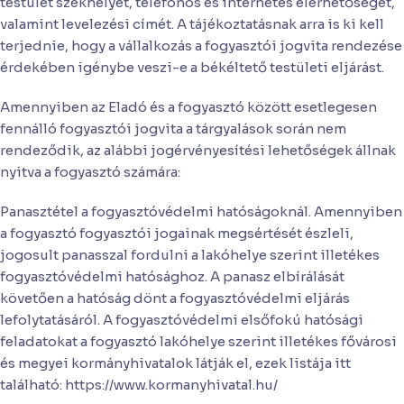
testület székhelyét, telefonos és internetes elérhetőségét,
valamint levelezési címét. A tájékoztatásnak arra is ki kell
terjednie, hogy a vállalkozás a fogyasztói jogvita rendezése
érdekében igénybe veszi-e a békéltető testületi eljárást.
Amennyiben az Eladó és a fogyasztó között esetlegesen
fennálló fogyasztói jogvita a tárgyalások során nem
rendeződik, az alábbi jogérvényesítési lehetőségek állnak
nyitva a fogyasztó számára:
Panasztétel a fogyasztóvédelmi hatóságoknál. Amennyiben
a fogyasztó fogyasztói jogainak megsértését észleli,
jogosult panasszal fordulni a lakóhelye szerint illetékes
fogyasztóvédelmi hatósághoz. A panasz elbírálását
követően a hatóság dönt a fogyasztóvédelmi eljárás
lefolytatásáról. A fogyasztóvédelmi elsőfokú hatósági
feladatokat a fogyasztó lakóhelye szerint illetékes fővárosi
és megyei kormányhivatalok látják el, ezek listája itt
található: https://www.kormanyhivatal.hu/