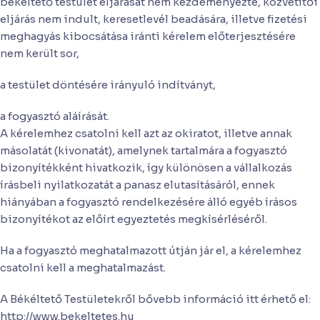
békéltető testület eljárását nem kezdeményezte, közvetítői
eljárás nem indult, keresetlevél beadására, illetve fizetési
meghagyás kibocsátása iránti kérelem előterjesztésére
nem került sor,
a testület döntésére irányuló indítványt,
a fogyasztó aláírását.
A kérelemhez csatolni kell azt az okiratot, illetve annak
másolatát (kivonatát), amelynek tartalmára a fogyasztó
bizonyítékként hivatkozik, így különösen a vállalkozás
írásbeli nyilatkozatát a panasz elutasításáról, ennek
hiányában a fogyasztó rendelkezésére álló egyéb írásos
bizonyítékot az előírt egyeztetés megkísérléséről.
Ha a fogyasztó meghatalmazott útján jár el, a kérelemhez
csatolni kell a meghatalmazást.
A Békéltető Testületekről bővebb információ itt érhető el:
http://www.bekeltetes.hu