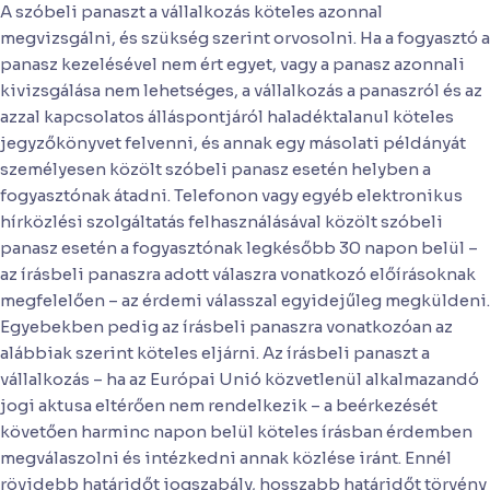
A szóbeli panaszt a vállalkozás köteles azonnal
megvizsgálni, és szükség szerint orvosolni. Ha a fogyasztó a
panasz kezelésével nem ért egyet, vagy a panasz azonnali
kivizsgálása nem lehetséges, a vállalkozás a panaszról és az
azzal kapcsolatos álláspontjáról haladéktalanul köteles
jegyzőkönyvet felvenni, és annak egy másolati példányát
személyesen közölt szóbeli panasz esetén helyben a
fogyasztónak átadni. Telefonon vagy egyéb elektronikus
hírközlési szolgáltatás felhasználásával közölt szóbeli
panasz esetén a fogyasztónak legkésőbb 30 napon belül –
az írásbeli panaszra adott válaszra vonatkozó előírásoknak
megfelelően – az érdemi válasszal egyidejűleg megküldeni.
Egyebekben pedig az írásbeli panaszra vonatkozóan az
alábbiak szerint köteles eljárni. Az írásbeli panaszt a
vállalkozás – ha az Európai Unió közvetlenül alkalmazandó
jogi aktusa eltérően nem rendelkezik – a beérkezését
követően harminc napon belül köteles írásban érdemben
megválaszolni és intézkedni annak közlése iránt. Ennél
rövidebb határidőt jogszabály, hosszabb határidőt törvény