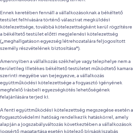
Ennek keretében fennáll a vállalkozásoknak a békéltető
testület felhívására történő válaszirat megküldési
kötelezettsége, továbbá kötelezettségként kerül rögzítésre
a békéltető testület előtti megjelenési kötelezettség
(„meghallgatáson egyezség létrehozatalára feljogosított
személy részvételének biztosítása”).
Amennyiben a vállalkozás székhelye vagy telephelye nem a
területileg illetékes békéltető testületet működtető kamara
szerinti megyébe van bejegyezve, a vállalkozás
együttműködési kötelezettsége a fogyasztó igényének
megfelelő írásbeli egyezségkötés lehetőségének
felajánlására terjed ki.
A fenti együttműködési kötelezettség megszegése esetén a
fogyasztóvédelmi hatóság rendelkezik hatáskörrel, amely
alapján a jogszabályváltozás következtében a vállalkozások
jogsértő magatartása esetén kötelező bírságkiszabás