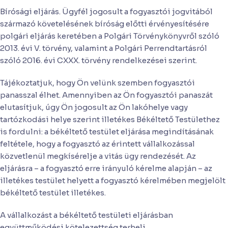
Bírósági eljárás. Ügyfél jogosult a fogyasztói jogvitából
származó követelésének bíróság előtti érvényesítésére
polgári eljárás keretében a Polgári Törvénykönyvről szóló
2013. évi V. törvény, valamint a Polgári Perrendtartásról
szóló 2016. évi CXXX. törvény rendelkezései szerint.
Tájékoztatjuk, hogy Ön velünk szemben fogyasztói
panasszal élhet. Amennyiben az Ön fogyasztói panaszát
elutasítjuk, úgy Ön jogosult az Ön lakóhelye vagy
tartózkodási helye szerint illetékes Békéltető Testülethez
is fordulni: a békéltető testület eljárása megindításának
feltétele, hogy a fogyasztó az érintett vállalkozással
közvetlenül megkísérelje a vitás ügy rendezését. Az
eljárásra – a fogyasztó erre irányuló kérelme alapján – az
illetékes testület helyett a fogyasztó kérelmében megjelölt
békéltető testület illetékes.
A vállalkozást a békéltető testületi eljárásban
együttműködési kötelezettség terheli.