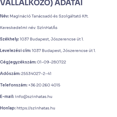
VÁLLALKOZÓ) ADATAI
Név:
Magináció Tanácsadó és Szolgáltató Kft.
Kereskedelmi név: SzínHatÁs
Székhely:
1037 Budapest, Jószerencse út 1.
Levelezési cím:
1037 Budapest, Jószerencse út 1.
Cégjegyzékszám:
01-09-280722
Adószám:
25534027-2-41
Telefonszám:
+36 20 260 4015
E-mail:
info@szinhatas.hu
Honlap:
https://szinhatas.hu