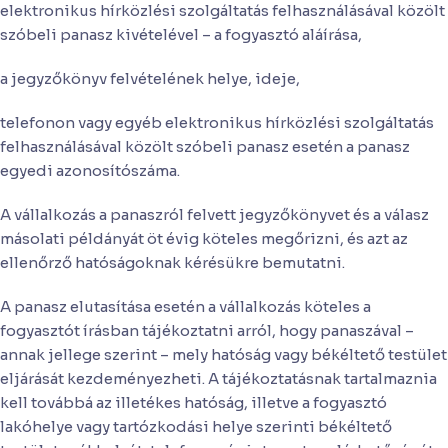
elektronikus hírközlési szolgáltatás felhasználásával közölt
szóbeli panasz kivételével – a fogyasztó aláírása,
a jegyzőkönyv felvételének helye, ideje,
telefonon vagy egyéb elektronikus hírközlési szolgáltatás
felhasználásával közölt szóbeli panasz esetén a panasz
egyedi azonosítószáma.
A vállalkozás a panaszról felvett jegyzőkönyvet és a válasz
másolati példányát öt évig köteles megőrizni, és azt az
ellenőrző hatóságoknak kérésükre bemutatni.
A panasz elutasítása esetén a vállalkozás köteles a
fogyasztót írásban tájékoztatni arról, hogy panaszával –
annak jellege szerint – mely hatóság vagy békéltető testület
eljárását kezdeményezheti. A tájékoztatásnak tartalmaznia
kell továbbá az illetékes hatóság, illetve a fogyasztó
lakóhelye vagy tartózkodási helye szerinti békéltető