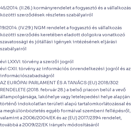
45/2014. (II.26.) kormányrendelet a fogyasztó és a vállalkozás
közötti szerződések részletes szabályairól
19/2014. (IV.29.) NGM rendelet a fogyasztó és vállalkozás
közötti szerződés keretében eladott dolgokra vonatkozó
szavatossági és jótállási igények intézésének eljárási
szabályairól
évi LXXVI. törvény a szerzői jogról
évi CXII. törvény az információs önrendelkezési jogról és az
információszabadságról
AZ EURÓPAI PARLAMENT ÉS A TANÁCS (EU) 2018/302
RENDELETE (2018. február 28.) a belső piacon belül a vevő
állampolgársága, lakóhelye vagy letelepedési helye alapján
történő indokolatlan területi alapú tartalomkorlátozással és
a megkülönböztetés egyéb formáival szembeni fellépésről,
valamint a 2006/2004/EK és az (EU) 2017/2394 rendelet,
továbbá a 2009/22/EK irányelv módosításáról