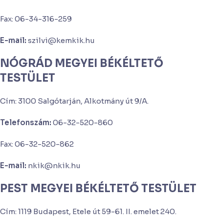
Fax: 06-34-316-259
E-mail:
szilvi@kemkik.hu
NÓGRÁD MEGYEI BÉKÉLTETŐ
TESTÜLET
Cím: 3100 Salgótarján, Alkotmány út 9/A.
Telefonszám:
06-32-520-860
Fax: 06-32-520-862
E-mail:
nkik@nkik.hu
PEST MEGYEI BÉKÉLTETŐ TESTÜLET
Cím: 1119 Budapest, Etele út 59-61. II. emelet 240.