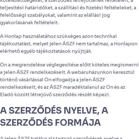
kötelezettségeket, a szerződés létrejöttének feltételeit, a
teljesítési határidőket, a szállítási és fizetési feltételeket, a
felelősségi szabályokat, valamint az elállási jog
gyakorlásának feltételeit.
A Honlap használatához szükséges azon technikai
tájékoztatást, melyet jelen ÁSZF nem tartalmaz, a Honlapon
elérhető egyéb tájékoztatások nyújtják.
Ön a megrendelése véglegesítése előtt köteles megismerni
a jelen ÁSZF rendelkezéseit. A webáruházunkon keresztül
történő vásárlással Ön elfogadja a jelen ÁSZF
rendelkezéseit, és az ÁSZF maradéktalanul az Ön és az
Eladó között létrejövő szerződés részét képezi.
A SZERZŐDÉS NYELVE, A
SZERZŐDÉS FORMÁJA
A jelen ÁSZF hatálya alá tartozó szerződések nyelve a