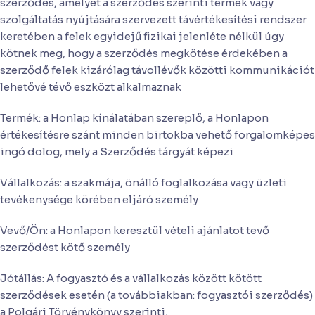
szerződés, amelyet a szerződés szerinti termék vagy
szolgáltatás nyújtására szervezett távértékesítési rendszer
keretében a felek egyidejű fizikai jelenléte nélkül úgy
kötnek meg, hogy a szerződés megkötése érdekében a
szerződő felek kizárólag távollévők közötti kommunikációt
lehetővé tévő eszközt alkalmaznak
Termék: a Honlap kínálatában szereplő, a Honlapon
értékesítésre szánt minden birtokba vehető forgalomképes
ingó dolog, mely a Szerződés tárgyát képezi
Vállalkozás: a szakmája, önálló foglalkozása vagy üzleti
tevékenysége körében eljáró személy
Vevő/Ön: a Honlapon keresztül vételi ajánlatot tevő
szerződést kötő személy
Jótállás: A fogyasztó és a vállalkozás között kötött
szerződések esetén (a továbbiakban: fogyasztói szerződés)
a Polgári Törvénykönyv szerinti,